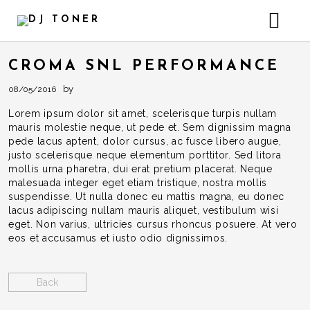
HOME
CROMA SNL PERFORMANCE
GALLERY – INSTAGRAM
by
08/05/2016
HEADER VIDEO BACKGROUND
Lorem ipsum dolor sit amet, scelerisque turpis nullam
mauris molestie neque, ut pede et. Sem dignissim magna
pede lacus aptent, dolor cursus, ac fusce libero augue,
justo scelerisque neque elementum porttitor. Sed litora
mollis urna pharetra, dui erat pretium placerat. Neque
malesuada integer eget etiam tristique, nostra mollis
suspendisse. Ut nulla donec eu mattis magna, eu donec
lacus adipiscing nullam mauris aliquet, vestibulum wisi
eget. Non varius, ultricies cursus rhoncus posuere. At vero
eos et accusamus et iusto odio dignissimos.
Back